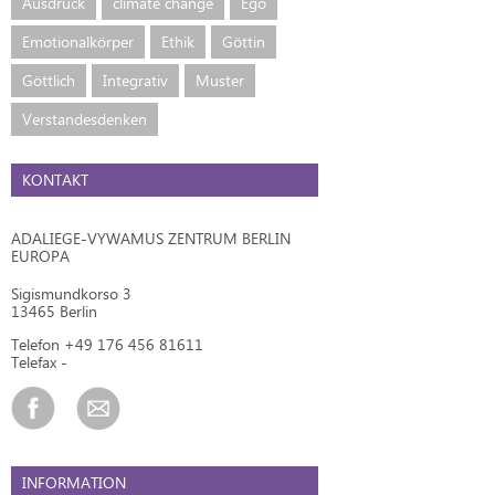
Ausdruck
climate change
Ego
Emotionalkörper
Ethik
Göttin
Göttlich
Integrativ
Muster
Verstandesdenken
KONTAKT
ADALIEGE-VYWAMUS ZENTRUM BERLIN
EUROPA
Sigismundkorso 3
13465 Berlin
Telefon +49 176 456 81611
Telefax -
INFORMATION