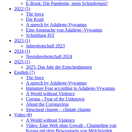
E-Book: Die Pandemie, mein Schöpfertum?
2022 (5)
The force
Die Kraft
A speech by Adaliege-Vywamus
Eine Ansprache von Adaliege–Vywamus
Schöpfung IST
2023 (1)
Jahresbotschaft 2023
2024 (1)
Neujahresbotschaft 2024
2025 (1)
2025: Das Jahr der Entscheidungen
English (7)
The force
A speech by Adaliege-Vywamus
Immature Fear according to Adaliege-Vywamus
A World without Violence
Corona – Fear of the Unknown
About the Coronavirus
Structural change – climate change
Video (8)
A World without Violence
Video: Eine Welt ohne Gewalt - Channeling von
Keona mit dem Bewusstsein von Melchizedek