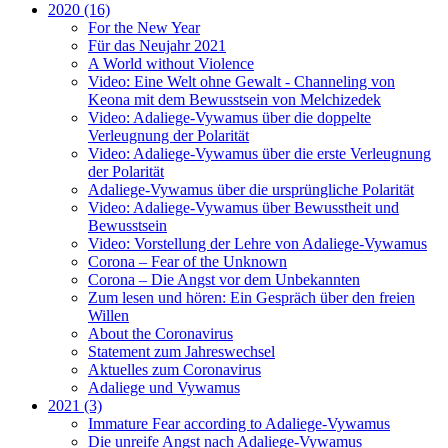
2020 (16)
For the New Year
Für das Neujahr 2021
A World without Violence
Video: Eine Welt ohne Gewalt - Channeling von
Keona mit dem Bewusstsein von Melchizedek
Video: Adaliege-Vywamus über die doppelte
Verleugnung der Polarität
Video: Adaliege-Vywamus über die erste Verleugnung
der Polarität
Adaliege-Vywamus über die ursprüngliche Polarität
Video: Adaliege-Vywamus über Bewusstheit und
Bewusstsein
Video: Vorstellung der Lehre von Adaliege-Vywamus
Corona – Fear of the Unknown
Corona – Die Angst vor dem Unbekannten
Zum lesen und hören: Ein Gespräch über den freien
Willen
About the Coronavirus
Statement zum Jahreswechsel
Aktuelles zum Coronavirus
Adaliege und Vywamus
2021 (3)
Immature Fear according to Adaliege-Vywamus
Die unreife Angst nach Adaliege-Vywamus