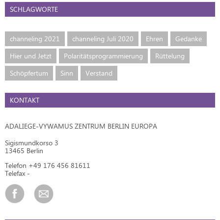
SCHLAGWORTE
channeling 2021
channeling Juli 2020
Ehren
Gedanke
Hier und Jetzt
Polaritätsprogrammierung
Rüttelung
Schöpfertum
Sinn
Verstand
KONTAKT
ADALIEGE-VYWAMUS ZENTRUM BERLIN EUROPA
Sigismundkorso 3
13465 Berlin
Telefon +49 176 456 81611
Telefax -