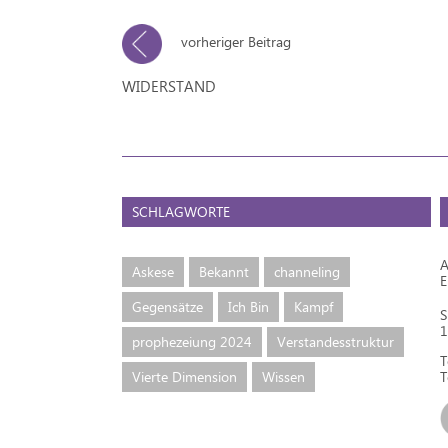
vorheriger Beitrag
WIDERSTAND
SCHLAGWORTE
A
Askese
Bekannt
channeling
Gegensätze
Ich Bin
Kampf
S
1
prophezeiung 2024
Verstandesstruktur
T
Vierte Dimension
Wissen
T