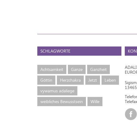
SCHLAGWORTE
KON
ADAL
Achtsamkeit
Ganze
Ganzheit
EURO
Göttin
Herzchakra
Jetzt
Leben
Sigis
13465 
vywamus adaliege
Telef
weibliches Bewusstsein
Wille
Telefax