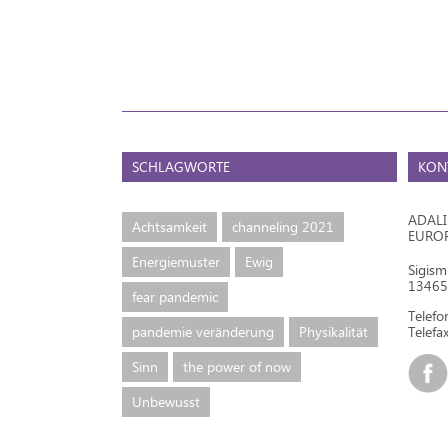
SCHLAGWORTE
KON
ADAL
Achtsamkeit
channeling 2021
EURO
Energiemuster
Ewig
Sigis
13465 
fear pandemic
Telef
pandemie veränderung
Physikalität
Telefax
Sinn
the power of now
Unbewusst