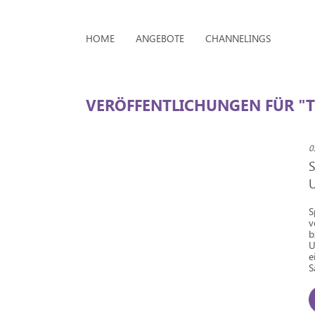
HOME
ANGEBOTE
CHANNELINGS
VERÖFFENTLICHUNGEN FÜR "T
0
S
v
b
U
e
S