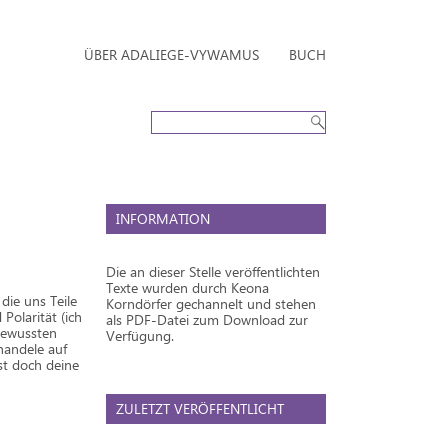
ÜBER ADALIEGE-VYWAMUS
BUCH
INFORMATION
Die an dieser Stelle veröffentlichten
Texte wurden durch Keona
die uns Teile
Korndörfer gechannelt und stehen
Polarität (ich
als PDF-Datei zum Download zur
bewussten
Verfügung.
handele auf
ist doch deine
ZULETZT VERÖFFENTLICHT