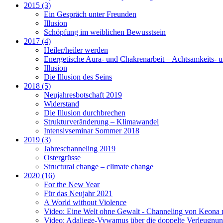
2015 (3)
Ein Gespräch unter Freunden
Illusion
Schöpfung im weiblichen Bewusstsein
2017 (4)
Heiler/heiler werden
Energetische Aura- und Chakrenarbeit – Achtsamkeits- u
Illusion
Die Illusion des Seins
2018 (5)
Neujahresbotschaft 2019
Widerstand
Die Illusion durchbrechen
Strukturveränderung – Klimawandel
Intensivseminar Sommer 2018
2019 (3)
Jahreschanneling 2019
Ostergrüsse
Structural change – climate change
2020 (16)
For the New Year
Für das Neujahr 2021
A World without Violence
Video: Eine Welt ohne Gewalt - Channeling von Keona
Video: Adaliege-Vywamus über die doppelte Verleugnung