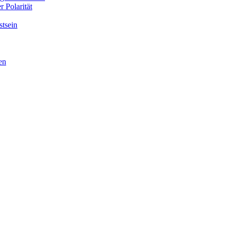
 Polarität
tsein
en