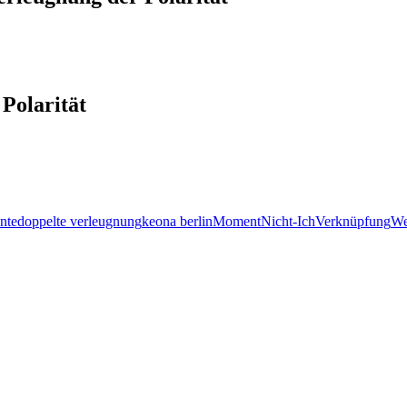
Polarität
nte
doppelte verleugnung
keona berlin
Moment
Nicht-Ich
Verknüpfung
We