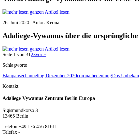
ganzen Artikel lesen
26. Juni 2020 | Autor: Keona
Adaliege-Vywamus über die ursprüngliche 
ganzen Artikel lesen
Seite 1 von 3
1
2
3
vor »
Schlagworte
Blaupause
channeling Dezember 2020
corona bedeutung
Das Unbekan
Kontakt
Adaliege-Vywamus Zentrum Berlin Europa
Sigismundkorso 3
13465 Berlin
Telefon +49 176 456 81611
Telefax -