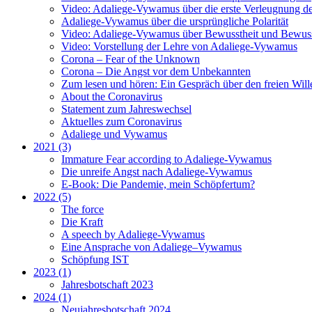
Video: Adaliege-Vywamus über die erste Verleugnung der
Adaliege-Vywamus über die ursprüngliche Polarität
Video: Adaliege-Vywamus über Bewusstheit und Bewuss
Video: Vorstellung der Lehre von Adaliege-Vywamus
Corona – Fear of the Unknown
Corona – Die Angst vor dem Unbekannten
Zum lesen und hören: Ein Gespräch über den freien Will
About the Coronavirus
Statement zum Jahreswechsel
Aktuelles zum Coronavirus
Adaliege und Vywamus
2021 (3)
Immature Fear according to Adaliege-Vywamus
Die unreife Angst nach Adaliege-Vywamus
E-Book: Die Pandemie, mein Schöpfertum?
2022 (5)
The force
Die Kraft
A speech by Adaliege-Vywamus
Eine Ansprache von Adaliege–Vywamus
Schöpfung IST
2023 (1)
Jahresbotschaft 2023
2024 (1)
Neujahresbotschaft 2024