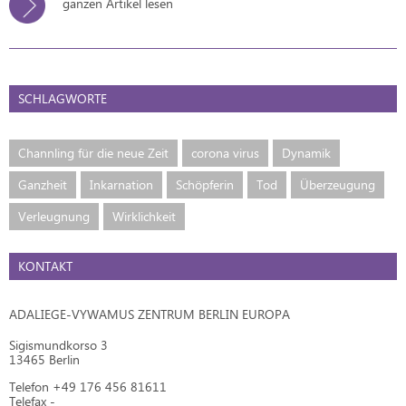
ganzen Artikel lesen
SCHLAGWORTE
Channling für die neue Zeit
corona virus
Dynamik
Ganzheit
Inkarnation
Schöpferin
Tod
Überzeugung
Verleugnung
Wirklichkeit
KONTAKT
ADALIEGE-VYWAMUS ZENTRUM BERLIN EUROPA
Sigismundkorso 3
13465 Berlin
Telefon +49 176 456 81611
Telefax -