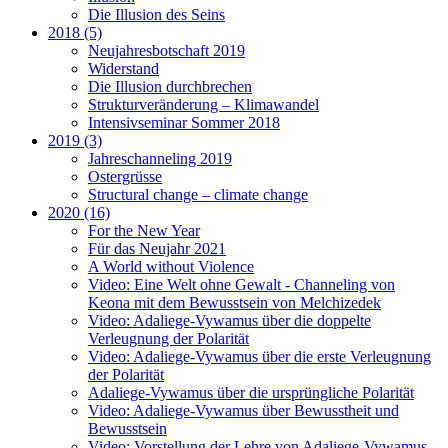
Die Illusion des Seins
2018 (5)
Neujahresbotschaft 2019
Widerstand
Die Illusion durchbrechen
Strukturveränderung – Klimawandel
Intensivseminar Sommer 2018
2019 (3)
Jahreschanneling 2019
Ostergrüsse
Structural change – climate change
2020 (16)
For the New Year
Für das Neujahr 2021
A World without Violence
Video: Eine Welt ohne Gewalt - Channeling von
Keona mit dem Bewusstsein von Melchizedek
Video: Adaliege-Vywamus über die doppelte
Verleugnung der Polarität
Video: Adaliege-Vywamus über die erste Verleugnung
der Polarität
Adaliege-Vywamus über die ursprüngliche Polarität
Video: Adaliege-Vywamus über Bewusstheit und
Bewusstsein
Video: Vorstellung der Lehre von Adaliege-Vywamus