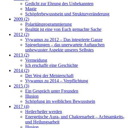
Gedicht zur Ehrung des Unbekannten
Magie
Schöpferbewusstsein und Strukturveränderung
2009 (2)
Polaritätsprogrammierung
Realität ist eine von Euch gemachte Sache
2012 (2)
Vywamus zu 2012 – Das integrierte Ganze
Spiegelungen – das unerwartete Auftauchen
unbewusster Aspekte unseres Selbstes
2013 (2)
Vermeidung
Ich erschaffe eine Geschichte
2014 (2)
Der Weg der Meisterschaft
Vywamus zu 2014 – Verpflichtung
2015 (3)
Ein Gespräch unter Freunden
Illusion
Schöpfung im weiblichen Bewusstsein
2017 (4)
Heiler/heiler werden
Energetische Aura- und Chakrenarbeit – Achtsamkeits-
und Heilungsarbeit
Illusion