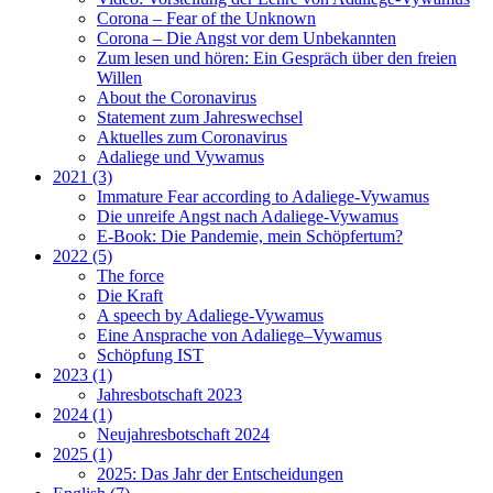
Corona – Fear of the Unknown
Corona – Die Angst vor dem Unbekannten
Zum lesen und hören: Ein Gespräch über den freien
Willen
About the Coronavirus
Statement zum Jahreswechsel
Aktuelles zum Coronavirus
Adaliege und Vywamus
2021 (3)
Immature Fear according to Adaliege-Vywamus
Die unreife Angst nach Adaliege-Vywamus
E-Book: Die Pandemie, mein Schöpfertum?
2022 (5)
The force
Die Kraft
A speech by Adaliege-Vywamus
Eine Ansprache von Adaliege–Vywamus
Schöpfung IST
2023 (1)
Jahresbotschaft 2023
2024 (1)
Neujahresbotschaft 2024
2025 (1)
2025: Das Jahr der Entscheidungen