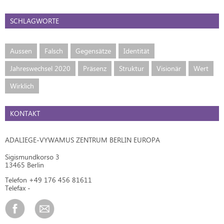
SCHLAGWORTE
Aussen
Falsch
Gegensätze
Identität
Jahreswechsel 2020
Präsenz
Struktur
Visionär
Wert
Wirklich
KONTAKT
ADALIEGE-VYWAMUS ZENTRUM BERLIN EUROPA
Sigismundkorso 3
13465 Berlin
Telefon +49 176 456 81611
Telefax -