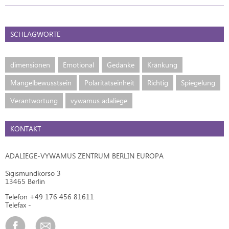
SCHLAGWORTE
dimensionen
Emotional
Gedanke
Kränkung
Mangelbewusstsein
Polaritätseinheit
Richtig
Spiegelung
Verantwortung
vywamus adaliege
KONTAKT
ADALIEGE-VYWAMUS ZENTRUM BERLIN EUROPA
Sigismundkorso 3
13465 Berlin
Telefon +49 176 456 81611
Telefax -