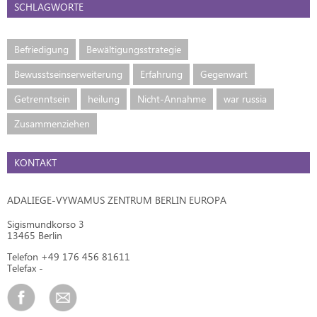
SCHLAGWORTE
Befriedigung
Bewältigungsstrategie
Bewusstseinserweiterung
Erfahrung
Gegenwart
Getrenntsein
heilung
Nicht-Annahme
war russia
Zusammenziehen
KONTAKT
ADALIEGE-VYWAMUS ZENTRUM BERLIN EUROPA
Sigismundkorso 3
13465 Berlin
Telefon +49 176 456 81611
Telefax -