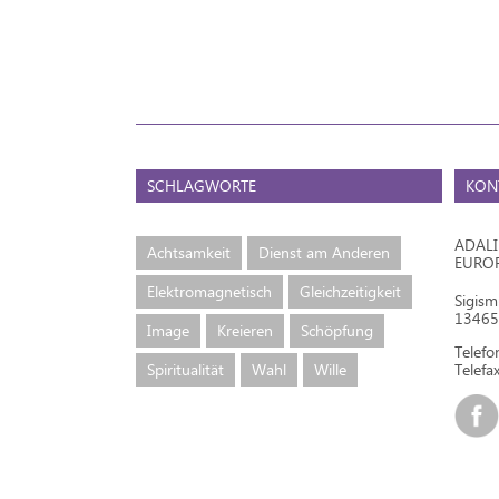
SCHLAGWORTE
KON
ADAL
Achtsamkeit
Dienst am Anderen
EURO
Elektromagnetisch
Gleichzeitigkeit
Sigis
13465 
Image
Kreieren
Schöpfung
Telef
Spiritualität
Wahl
Wille
Telefax