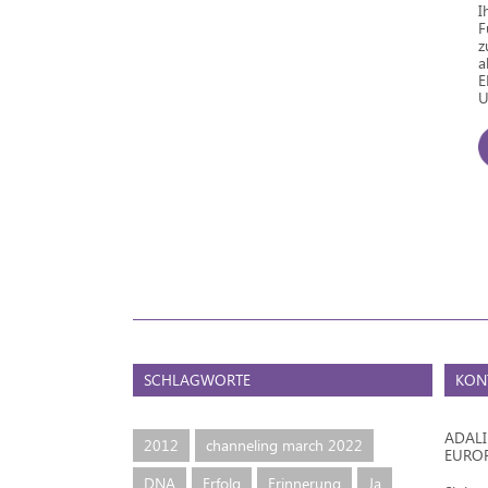
I
F
z
a
E
U
SCHLAGWORTE
KON
ADAL
2012
channeling march 2022
EURO
DNA
Erfolg
Erinnerung
Ja