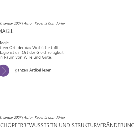
9. Januar 2007 | Autor: Keoania Korndörfer
MAGIE
agie
st ein Ort, der das Weibliche trifft.
agie ist ein Ort der Gleichzeitigkeit,
in Raum von Wille und Güte,
ganzen Artikel lesen
5. Januar 2007 | Autor: Keoania Korndörfer
SCHÖPFERBEWUSSTSEIN UND STRUKTURVERÄNDERUN