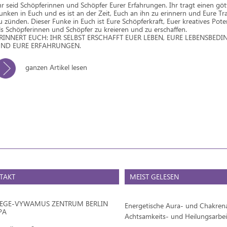
hr seid Schöpferinnen und Schöpfer Eurer Erfahrungen. Ihr tragt einen göt
unken in Euch und es ist an der Zeit, Euch an ihn zu erinnern und Eure T
u zünden. Dieser Funke in Euch ist Eure Schöpferkraft, Euer kreatives Poten
ls Schöpferinnen und Schöpfer zu kreieren und zu erschaffen.
RINNERT EUCH: IHR SELBST ERSCHAFFT EUER LEBEN, EURE LEBENSBE
ND EURE ERFAHRUNGEN.
ganzen Artikel lesen
TAKT
MEIST GELESEN
IEGE-VYWAMUS ZENTRUM BERLIN
Energetische Aura- und Chakrena
PA
Achtsamkeits- und Heilungsarbei