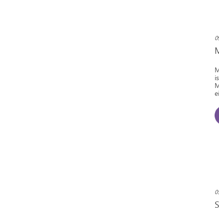
0
M
i
M
e
0