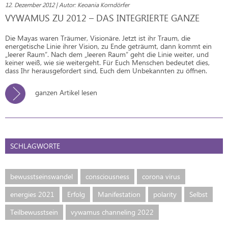
12. Dezember 2012 | Autor: Keoania Korndörfer
VYWAMUS ZU 2012 – DAS INTEGRIERTE GANZE
Die Mayas waren Träumer, Visionäre. Jetzt ist ihr Traum, die
energetische Linie ihrer Vision, zu Ende geträumt, dann kommt ein
„leerer Raum“. Nach dem „leeren Raum“ geht die Linie weiter, und
keiner weiß, wie sie weitergeht. Für Euch Menschen bedeutet dies,
dass Ihr herausgefordert sind, Euch dem Unbekannten zu öffnen.
ganzen Artikel lesen
SCHLAGWORTE
bewusstseinswandel
consciousness
corona virus
energies 2021
Erfolg
Manifestation
polarity
Selbst
Teilbewusstsein
vywamus channeling 2022