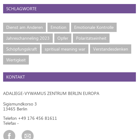
SCHLAGWORTE
Dienst am Anderen
Emotion
Emotionale Kontrolle
Jahreschanneling 2023
Opfer
Polaritätseinheit
Schöpfungskraft
spritiual meaning war
Verstandesdenken
Wertigkeit
KONTAKT
ADALIEGE-VYWAMUS ZENTRUM BERLIN EUROPA
Sigismundkorso 3
13465 Berlin
Telefon +49 176 456 81611
Telefax -