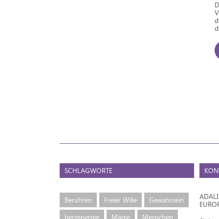
D
V
d
d
SCHLAGWORTE
KON
ADAL
Berühren
Freier Wille
Gewahrsein
EURO
herzenergie
Magie
Menschen