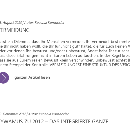
1. August 2013 | Autor: Keoania Korndörfer
VERMEIDUNG
s ist ein Dilemma, dass Ihr Menschen vermeidet. Ihr vermeidet bestimmte
ie Ihr nicht haben wollt, die Ihr für „nicht gut“ haltet, die für Euch keine
der vor denen Ihr, bewusst und/oder unbewusst, Angst habt. Ihr tut sehr v
ass diese Erfahrungen nicht in Eurem Leben auftauchen. In der Regel kreier
ass sie aus Eurem realen Bewusst¬sein verschwinden, unbewusst ächtet Ih
inem Stempel der Kontrolle. VERMEIDUNG IST EINE STRUKTUR DES VER
ganzen Artikel lesen
2. Dezember 2012 | Autor: Keoania Korndörfer
VYWAMUS ZU 2012 – DAS INTEGRIERTE GANZE