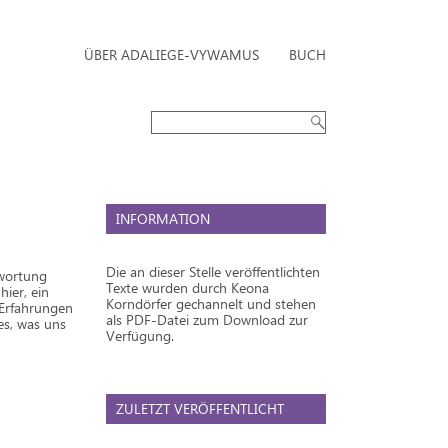
ÜBER ADALIEGE-VYWAMUS
BUCH
INFORMATION
Die an dieser Stelle veröffentlichten
twortung
Texte wurden durch Keona
ier, ein
Korndörfer gechannelt und stehen
 Erfahrungen
als PDF-Datei zum Download zur
es, was uns
Verfügung.
ZULETZT VERÖFFENTLICHT