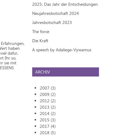
2025: Das Jahr der Entscheidungen
Neujahresbotschaft 2024
Jahresbotschaft 2023
The force
Die Kraft
 Erfahrungen,
n Wert haben
A speech by Adaliege-Vywamus
iel dafür,
t Ihr so,
r sie mit
GESSENS
ARCHIV
2007 (3)
2009 (2)
2012 (2)
2013 (2)
2014 (2)
2015 (3)
2017 (4)
2018 (5)