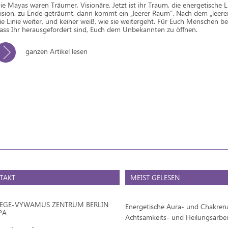
ie Mayas waren Träumer, Visionäre. Jetzt ist ihr Traum, die energetische Li
ision, zu Ende geträumt, dann kommt ein „leerer Raum“. Nach dem „leer
ie Linie weiter, und keiner weiß, wie sie weitergeht. Für Euch Menschen be
ass Ihr herausgefordert sind, Euch dem Unbekannten zu öffnen.
ganzen Artikel lesen
TAKT
MEIST GELESEN
IEGE-VYWAMUS ZENTRUM BERLIN
Energetische Aura- und Chakrena
PA
Achtsamkeits- und Heilungsarbei