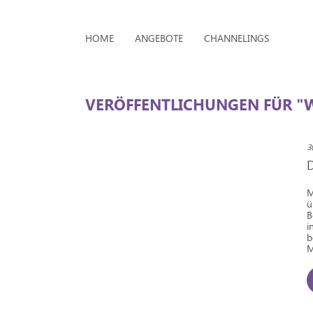
HOME
ANGEBOTE
CHANNELINGS
VERÖFFENTLICHUNGEN FÜR "
3
M
ü
B
i
b
M