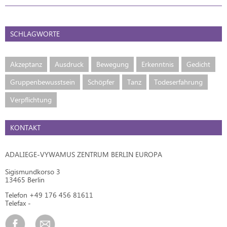
SCHLAGWORTE
Akzeptanz
Ausdruck
Bewegung
Erkenntnis
Gedicht
Gruppenbewusstsein
Schöpfer
Tanz
Todeserfahrung
Verpflichtung
KONTAKT
ADALIEGE-VYWAMUS ZENTRUM BERLIN EUROPA
Sigismundkorso 3
13465 Berlin
Telefon +49 176 456 81611
Telefax -