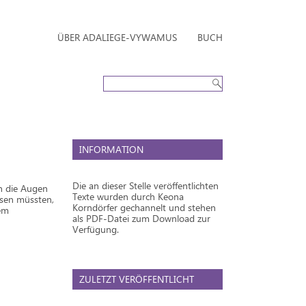
ÜBER ADALIEGE-VYWAMUS
BUCH
INFORMATION
Die an dieser Stelle veröffentlichten
en die Augen
Texte wurden durch Keona
ssen müssten,
Korndörfer gechannelt und stehen
dem
als PDF-Datei zum Download zur
Verfügung.
ZULETZT VERÖFFENTLICHT