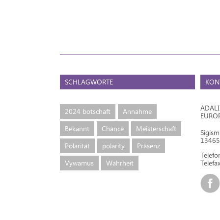
SCHLAGWORTE
KON
ADAL
2024 botschaft
Annahme
EURO
Bekannt
Chance
Meisterschaft
Sigis
13465 
Polarität
polarity
Präsenz
Telef
Vywamus
Wahrheit
Telefax