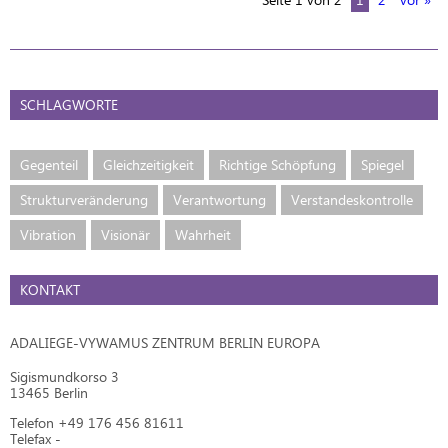
SCHLAGWORTE
Gegenteil
Gleichzeitigkeit
Richtige Schöpfung
Spiegel
Strukturveränderung
Verantwortung
Verstandeskontrolle
Vibration
Visionär
Wahrheit
KONTAKT
ADALIEGE-VYWAMUS ZENTRUM BERLIN EUROPA
Sigismundkorso 3
13465 Berlin
Telefon +49 176 456 81611
Telefax -