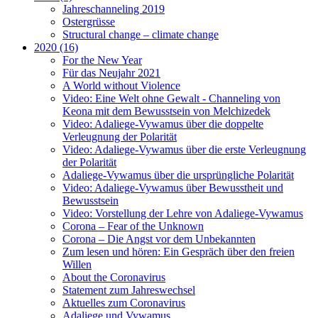
Jahreschanneling 2019
Ostergrüsse
Structural change – climate change
2020 (16)
For the New Year
Für das Neujahr 2021
A World without Violence
Video: Eine Welt ohne Gewalt - Channeling von
Keona mit dem Bewusstsein von Melchizedek
Video: Adaliege-Vywamus über die doppelte
Verleugnung der Polarität
Video: Adaliege-Vywamus über die erste Verleugnung
der Polarität
Adaliege-Vywamus über die ursprüngliche Polarität
Video: Adaliege-Vywamus über Bewusstheit und
Bewusstsein
Video: Vorstellung der Lehre von Adaliege-Vywamus
Corona – Fear of the Unknown
Corona – Die Angst vor dem Unbekannten
Zum lesen und hören: Ein Gespräch über den freien
Willen
About the Coronavirus
Statement zum Jahreswechsel
Aktuelles zum Coronavirus
Adaliege und Vywamus