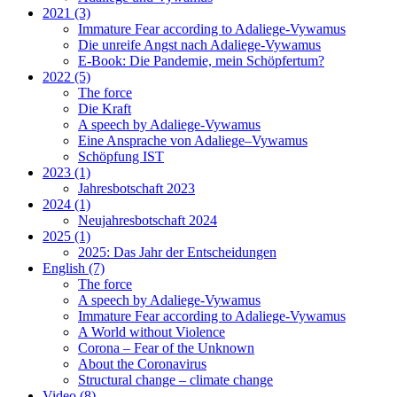
2021 (3)
Immature Fear according to Adaliege-Vywamus
Die unreife Angst nach Adaliege-Vywamus
E-Book: Die Pandemie, mein Schöpfertum?
2022 (5)
The force
Die Kraft
A speech by Adaliege-Vywamus
Eine Ansprache von Adaliege–Vywamus
Schöpfung IST
2023 (1)
Jahresbotschaft 2023
2024 (1)
Neujahresbotschaft 2024
2025 (1)
2025: Das Jahr der Entscheidungen
English (7)
The force
A speech by Adaliege-Vywamus
Immature Fear according to Adaliege-Vywamus
A World without Violence
Corona – Fear of the Unknown
About the Coronavirus
Structural change – climate change
Video (8)