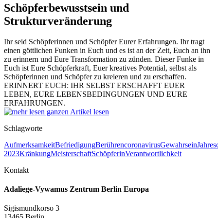
Schöpferbewusstsein und
Strukturveränderung
Ihr seid Schöpferinnen und Schöpfer Eurer Erfahrungen. Ihr tragt
einen göttlichen Funken in Euch und es ist an der Zeit, Euch an ihn
zu erinnern und Eure Transformation zu zünden. Dieser Funke in
Euch ist Eure Schöpferkraft, Euer kreatives Potential, selbst als
Schöpferinnen und Schöpfer zu kreieren und zu erschaffen.
ERINNERT EUCH: IHR SELBST ERSCHAFFT EUER
LEBEN, EURE LEBENSBEDINGUNGEN UND EURE
ERFAHRUNGEN.
ganzen Artikel lesen
Schlagworte
Aufmerksamkeit
Befriedigung
Berühren
coronavirus
Gewahrsein
Jahres
2023
Kränkung
Meisterschaft
Schöpferin
Verantwortlichkeit
Kontakt
Adaliege-Vywamus Zentrum Berlin Europa
Sigismundkorso 3
13465 Berlin