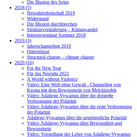
Die Illusion des Seins
2018 (5)
Neujahresbotschaft 2019
Widerstand
Die Illusion durchbrechen
Strukturveränderung – Klimawandel
Intensivseminar Sommer 2018
2019 (3)
Jahreschanneling 2019
Ostergrüsse
Structural change – climate change
2020 (16)
For the New Year
Für das Neujahr 2021
A World without Violence
Video: Eine Welt ohne Gewalt - Channeling von
Keona mit dem Bewusstsein von Melchizedek
Video: Adaliege-Vywamus über die doppelte
Verleugnung der Polarität
Video: Adaliege-Vywamus über die erste Verleugnung
der Polarität
Adaliege-Vywamus über die ursprüngliche Polarität
Video: Adaliege-Vywamus über Bewusstheit und
Bewusstsein
Video: Vorstellung der Lehre von Adaliege-Vywamus