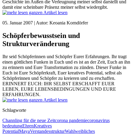
Geschichte im Außen die Verleugnung meiner selbst darstellt und
damit eine scheinbare Präsenz meiner selbst wiedergibt.
ganzen Artikel lesen
05. Januar 2007 | Autor: Keoania Korndörfer
Schöpferbewusstsein und
Strukturveränderung
Ihr seid Schöpferinnen und Schöpfer Eurer Erfahrungen. Ihr tragt
einen göttlichen Funken in Euch und es ist an der Zeit, Euch an ihn
zu erinnern und Eure Transformation zu zünden. Dieser Funke in
Euch ist Eure Schöpferkraft, Euer kreatives Potential, selbst als
Schöpferinnen und Schöpfer zu kreieren und zu erschaffen.
ERINNERT EUCH: IHR SELBST ERSCHAFFT EUER
LEBEN, EURE LEBENSBEDINGUNGEN UND EURE
ERFAHRUNGEN.
ganzen Artikel lesen
Schlagworte
Channling für die neue Zeit
corona pandemie
coronavirus
bedeutung
Ehren
Kreatives
Potential
Maya
Verstandesstruktur
Wahl
weibliches