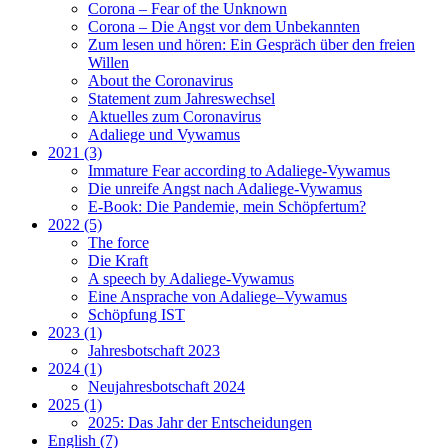
Corona – Fear of the Unknown
Corona – Die Angst vor dem Unbekannten
Zum lesen und hören: Ein Gespräch über den freien
Willen
About the Coronavirus
Statement zum Jahreswechsel
Aktuelles zum Coronavirus
Adaliege und Vywamus
2021 (3)
Immature Fear according to Adaliege-Vywamus
Die unreife Angst nach Adaliege-Vywamus
E-Book: Die Pandemie, mein Schöpfertum?
2022 (5)
The force
Die Kraft
A speech by Adaliege-Vywamus
Eine Ansprache von Adaliege–Vywamus
Schöpfung IST
2023 (1)
Jahresbotschaft 2023
2024 (1)
Neujahresbotschaft 2024
2025 (1)
2025: Das Jahr der Entscheidungen
English (7)