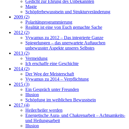
Gedicht zur Ehrung des Unbekannten
Magie
Schöpferbewusstsein und Strukturveränderung
2009 (2)
Polaritätsprogrammierung
Realität ist eine von Euch gemachte Sache
2012 (2)
Vywamus zu 2012 – Das integrierte Ganze
Spiegelungen – das unerwartete Auftauchen
unbewusster Aspekte unseres Selbstes
2013 (2)
Vermeidung
Ich erschaffe eine Geschichte
2014 (2)
Der Weg der Meisterschaft
Vywamus zu 2014 – Verpflichtung
2015 (3)
Ein Gespräch unter Freunden
Illusion
Schöpfung im weiblichen Bewusstsein
2017 (4)
Heiler/heiler werden
Energetische Aura- und Chakrenarbeit – Achtsamkeits-
und Heilungsarbeit
Illusion