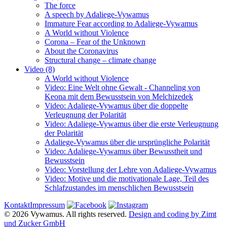
The force
A speech by Adaliege-Vywamus
Immature Fear according to Adaliege-Vywamus
A World without Violence
Corona – Fear of the Unknown
About the Coronavirus
Structural change – climate change
Video (8)
A World without Violence
Video: Eine Welt ohne Gewalt - Channeling von
Keona mit dem Bewusstsein von Melchizedek
Video: Adaliege-Vywamus über die doppelte
Verleugnung der Polarität
Video: Adaliege-Vywamus über die erste Verleugnung
der Polarität
Adaliege-Vywamus über die ursprüngliche Polarität
Video: Adaliege-Vywamus über Bewusstheit und
Bewusstsein
Video: Vorstellung der Lehre von Adaliege-Vywamus
Video: Motive und die motivationale Lage, Teil des
Schlafzustandes im menschlichen Bewusstsein
Kontakt
Impressum
© 2026 Vywamus. All rights reserved.
Design and coding by Zimt
und Zucker GmbH