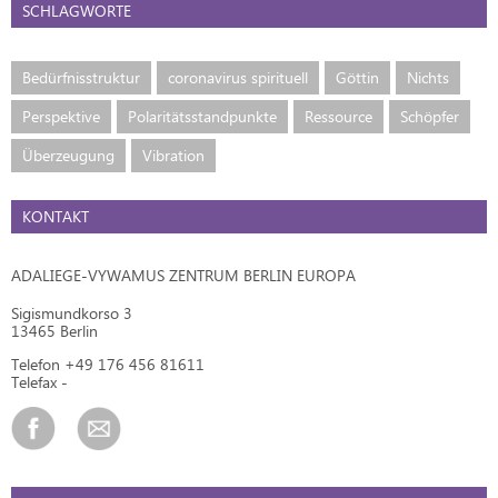
SCHLAGWORTE
Bedürfnisstruktur
coronavirus spirituell
Göttin
Nichts
Perspektive
Polaritätsstandpunkte
Ressource
Schöpfer
Überzeugung
Vibration
KONTAKT
ADALIEGE-VYWAMUS ZENTRUM BERLIN EUROPA
Sigismundkorso 3
13465 Berlin
Telefon +49 176 456 81611
Telefax -