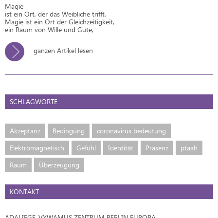
Magie
ist ein Ort, der das Weibliche trifft.
Magie ist ein Ort der Gleichzeitigkeit,
ein Raum von Wille und Güte,
ganzen Artikel lesen
SCHLAGWORTE
Akzeptanz
Bedingung
coronavirus bedeutung
Elektromagnetisch
Gefühl
Identität
Präsenz
ptaah
Raum
Überzeugung
KONTAKT
ADALIEGE-VYWAMUS ZENTRUM BERLIN EUROPA