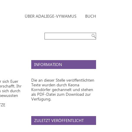
ÜBER ADALIEGE-VYWAMUS
BUCH
INFORMATION
Die an dieser Stelle veröffentlichten
r sich Euer
Texte wurden durch Keona
schafft. Ihr
Korndörfer gechannelt und stehen
s sich durch
als PDF-Datei zum Download zur
 bewussten
Verfügung.
TZE
ZULETZT VERÖFFENTLICHT