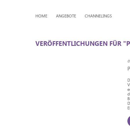
HOME
ANGEBOTE
CHANNELINGS
VERÖFFENTLICHUNGEN FÜR 
0
D
V
e
d
B
D
E