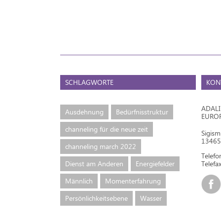
SCHLAGWORTE
KON
ADAL
Ausdehnung
Bedürfnisstruktur
EURO
channeling für die neue zeit
Sigis
13465 
channeling march 2022
Telef
Dienst am Anderen
Energiefelder
Telefax
Männlich
Momenterfahrung
Persönlichkeitsebene
Wasser