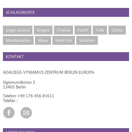
SCHLAGWORTE
angst corona
Ängste
Chance
Flucht
Fülle
Göttin
Manifestation
Maya
Nicht-Ich
Schatten
KONTAKT
ADALIEGE-VYWAMUS ZENTRUM BERLIN EUROPA
Sigismundkorso 3
13465 Berlin
Telefon +49 176 456 81611
Telefax -