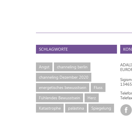
SCHLAGWORTE
KON
ADAL
Angst
channeling berlin
EURO
channeling Dezember 2020
Sigis
13465 
energetisches bewusstsein
Fluss
Telef
Fühlendes Bewusstsein
Herz
Telefax
Katastrophe
palästina
Spiegelung