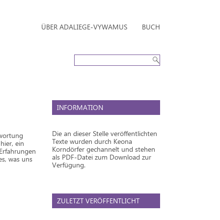
ÜBER ADALIEGE-VYWAMUS
BUCH
INFORMATION
Die an dieser Stelle veröffentlichten
twortung
Texte wurden durch Keona
ier, ein
Korndörfer gechannelt und stehen
 Erfahrungen
als PDF-Datei zum Download zur
es, was uns
Verfügung.
ZULETZT VERÖFFENTLICHT