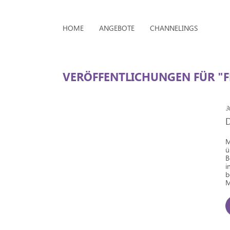
HOME
ANGEBOTE
CHANNELINGS
VERÖFFENTLICHUNGEN FÜR "F
3
M
ü
B
i
b
M