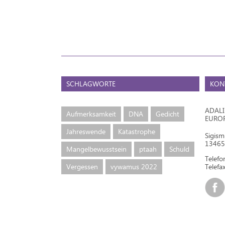
SCHLAGWORTE
KON
ADAL
Aufmerksamkeit
DNA
Gedicht
EURO
Jahreswende
Katastrophe
Sigis
13465 
Mangelbewusstsein
ptaah
Schuld
Telef
Vergessen
vywamus 2022
Telefax