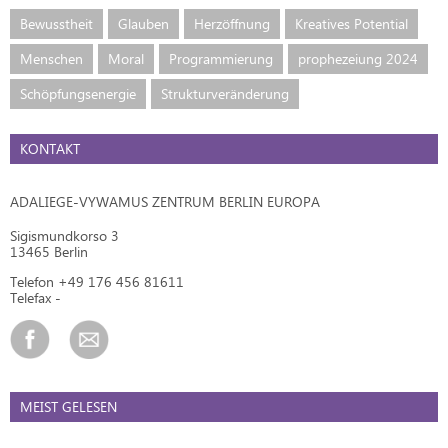
Bewusstheit
Glauben
Herzöffnung
Kreatives Potential
Menschen
Moral
Programmierung
prophezeiung 2024
Schöpfungsenergie
Strukturveränderung
KONTAKT
ADALIEGE-VYWAMUS ZENTRUM BERLIN EUROPA
Sigismundkorso 3
13465 Berlin
Telefon +49 176 456 81611
Telefax -
MEIST GELESEN