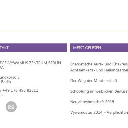
TAKT
MEIST GELESEN
IEGE-VYWAMUS ZENTRUM BERLIN
Energetische Aura- und Chakrena
PA
Achtsamkeits- und Heilungsarbei
mundkorso 3
Der Weg der Meisterschaft
Berlin
on +49 176 456 81611
Schöpfung im weiblichen Bewuss
 -
Neujahresbotschaft 2019
Vywamus zu 2014 – Verpflichtu