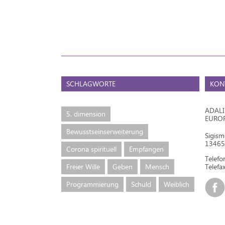
SCHLAGWORTE
KON
ADAL
5. dimension
EURO
Bewusstseinserweiterung
Sigis
13465 
Corona spirituell
Empfangen
Telef
Freier Wille
Geben
Mensch
Telefax
Programmierung
Schuld
Weiblich