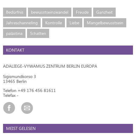
Bedürfnis
bewusstseinswandel
Freude
Ganzheit
Jahreschanneling
Kontrolle
Liebe
Mangelbewusstsein
palästina
Schatten
KONTAKT
ADALIEGE-VYWAMUS ZENTRUM BERLIN EUROPA
Sigismundkorso 3
13465 Berlin
Telefon +49 176 456 81611
Telefax -
MEIST GELESEN