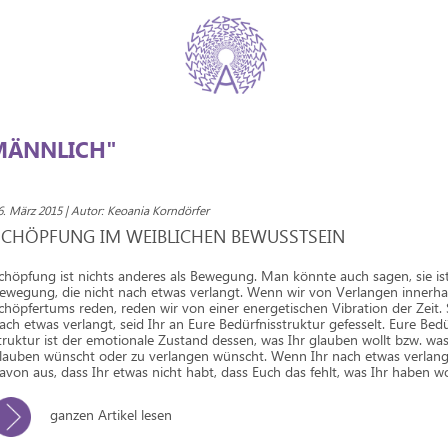
MÄNNLICH"
6. März 2015 | Autor: Keoania Korndörfer
SCHÖPFUNG IM WEIBLICHEN BEWUSSTSEIN
chöpfung ist nichts anderes als Bewegung. Man könnte auch sagen, sie is
ewegung, die nicht nach etwas verlangt. Wenn wir von Verlangen innerha
chöpfertums reden, reden wir von einer energetischen Vibration der Zeit. 
ach etwas verlangt, seid Ihr an Eure Bedürfnisstruktur gefesselt. Eure Bedü
truktur ist der emotionale Zustand dessen, was Ihr glauben wollt bzw. was
lauben wünscht oder zu verlangen wünscht. Wenn Ihr nach etwas verlangt
avon aus, dass Ihr etwas nicht habt, dass Euch das fehlt, was Ihr haben wo
ganzen Artikel lesen