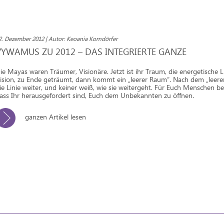
2. Dezember 2012 | Autor: Keoania Korndörfer
VYWAMUS ZU 2012 – DAS INTEGRIERTE GANZE
ie Mayas waren Träumer, Visionäre. Jetzt ist ihr Traum, die energetische Li
ision, zu Ende geträumt, dann kommt ein „leerer Raum“. Nach dem „leer
ie Linie weiter, und keiner weiß, wie sie weitergeht. Für Euch Menschen be
ass Ihr herausgefordert sind, Euch dem Unbekannten zu öffnen.
ganzen Artikel lesen