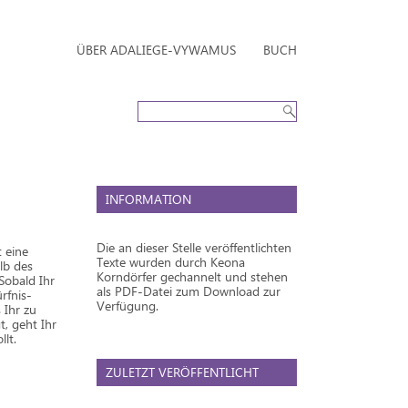
ÜBER ADALIEGE-VYWAMUS
BUCH
INFORMATION
Die an dieser Stelle veröffentlichten
t eine
Texte wurden durch Keona
lb des
Korndörfer gechannelt und stehen
Sobald Ihr
als PDF-Datei zum Download zur
rfnis-
Verfügung.
 Ihr zu
, geht Ihr
llt.
ZULETZT VERÖFFENTLICHT