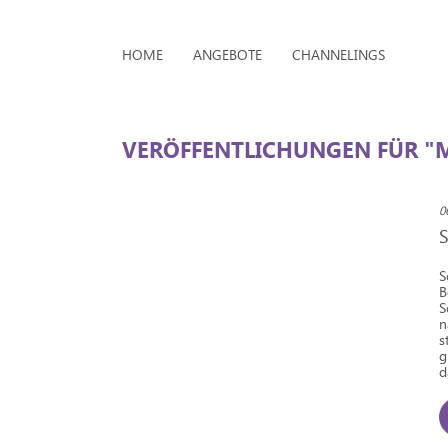
HOME
ANGEBOTE
CHANNELINGS
VERÖFFENTLICHUNGEN FÜR "
0
S
B
S
n
s
g
d