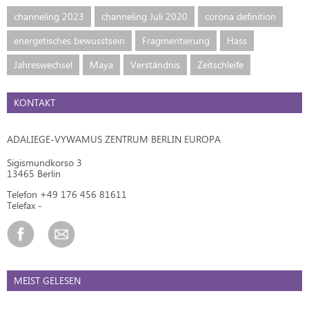
channeling 2023
channeling Juli 2020
corona definition
energetisches bewusstsein
Fragmentierung
Hass
Jahreswechsel
Maya
Verständnis
Zeitschleife
KONTAKT
ADALIEGE-VYWAMUS ZENTRUM BERLIN EUROPA
Sigismundkorso 3
13465 Berlin
Telefon +49 176 456 81611
Telefax -
MEIST GELESEN