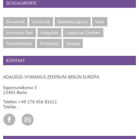
SCHLAGWORTE
Annahme
Ausdruck
Beschleunigung
Hass
immature fear
Integrität
Logisches Denken
Persönlichkeit
Rüttelung
Spiegel
KONTAKT
ADALIEGE-VYWAMUS ZENTRUM BERLIN EUROPA
Sigismundkorso 3
13465 Berlin
Telefon +49 176 456 81611
Telefax -