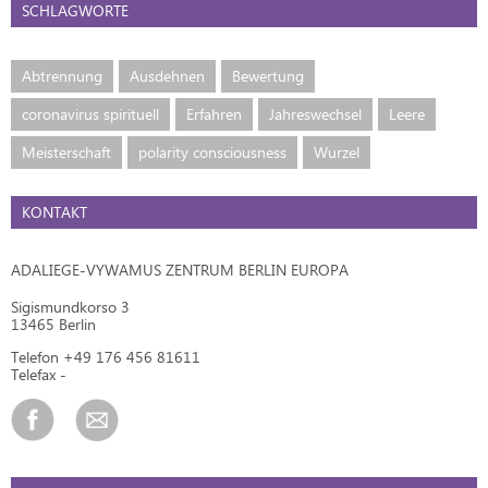
SCHLAGWORTE
Abtrennung
Ausdehnen
Bewertung
coronavirus spirituell
Erfahren
Jahreswechsel
Leere
Meisterschaft
polarity consciousness
Wurzel
KONTAKT
ADALIEGE-VYWAMUS ZENTRUM BERLIN EUROPA
Sigismundkorso 3
13465 Berlin
Telefon +49 176 456 81611
Telefax -