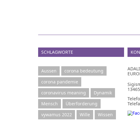
SCHLAGWORTE
KON
ADAL
Aussen
corona bedeutung
EURO
corona pandemie
Sigis
13465
coronavirus meaning
Dynamik
Telef
Mensch
Überforderung
Telefa
vywamus 2022
Wille
Wissen