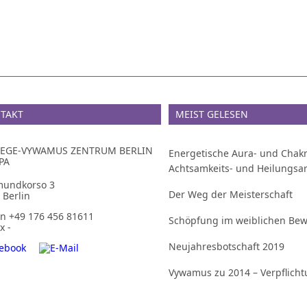
TAKT
MEIST GELESEN
IEGE-VYWAMUS ZENTRUM BERLIN
Energetische Aura- und Chakr
PA
Achtsamkeits- und Heilungsar
mundkorso 3
Der Weg der Meisterschaft
 Berlin
on +49 176 456 81611
Schöpfung im weiblichen Bew
x -
Neujahresbotschaft 2019
Vywamus zu 2014 – Verpflich