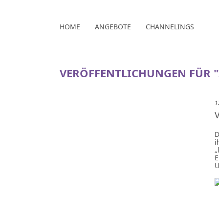
HOME
ANGEBOTE
CHANNELINGS
VERÖFFENTLICHUNGEN FÜR "
1
D
i
„
E
U