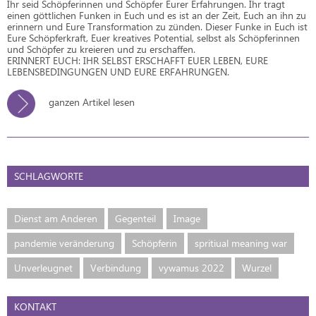
Ihr seid Schöpferinnen und Schöpfer Eurer Erfahrungen. Ihr tragt
einen göttlichen Funken in Euch und es ist an der Zeit, Euch an ihn zu
erinnern und Eure Transformation zu zünden. Dieser Funke in Euch ist
Eure Schöpferkraft, Euer kreatives Potential, selbst als Schöpferinnen
und Schöpfer zu kreieren und zu erschaffen.
ERINNERT EUCH: IHR SELBST ERSCHAFFT EUER LEBEN, EURE
LEBENSBEDINGUNGEN UND EURE ERFAHRUNGEN.
ganzen Artikel lesen
SCHLAGWORTE
Dienst am Anderen
Gegenteil
Image
pandemie veränderung
Schöpferin
spritiual meaning war
Unverleugnet
Verbindung
vywamus 2022
Wurzel
KONTAKT