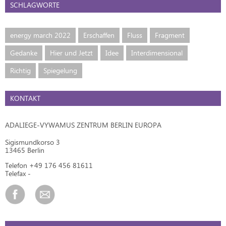
SCHLAGWORTE
energy march 2022
Erschaffen
Fluss
Fragment
Gedanke
Hier und Jetzt
Idee
Interdimensional
Richtig
Spiegelung
KONTAKT
ADALIEGE-VYWAMUS ZENTRUM BERLIN EUROPA
Sigismundkorso 3
13465 Berlin
Telefon +49 176 456 81611
Telefax -