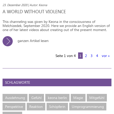
23. Dezember 2020 | Autor: Keona
A WORLD WITHOUT VIOLENCE
This channeling was given by Keona in the consciousness of
Melchizedek, September 2020. Here we provide an English version of
one of her latest videos about creating out of the present moment.
ganzen Artikel lesen
Seite 1 von 4
1
2
3
4
vor »
SCHLAGWORTE
Ausdehnung
Gefühl
keona berlin
Magie
Mitgefühl
Perspektive
Reaktion
Schöpferin
Umprogrammierung