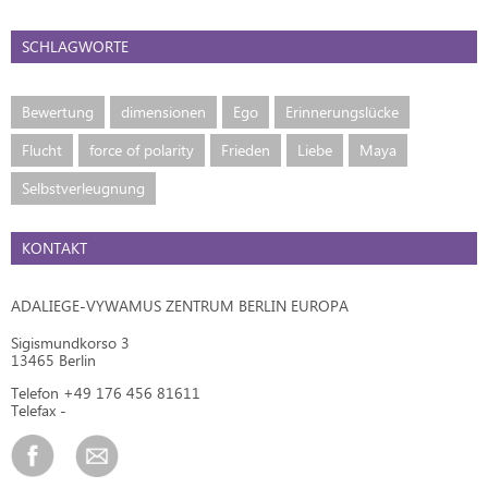
SCHLAGWORTE
Bewertung
dimensionen
Ego
Erinnerungslücke
Flucht
force of polarity
Frieden
Liebe
Maya
Selbstverleugnung
KONTAKT
ADALIEGE-VYWAMUS ZENTRUM BERLIN EUROPA
Sigismundkorso 3
13465 Berlin
Telefon +49 176 456 81611
Telefax -