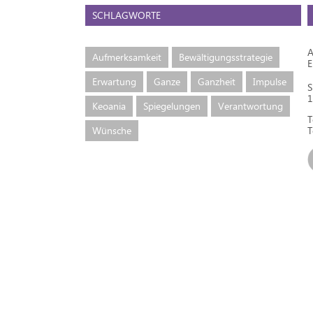
SCHLAGWORTE
A
Aufmerksamkeit
Bewältigungsstrategie
Erwartung
Ganze
Ganzheit
Impulse
S
1
Keoania
Spiegelungen
Verantwortung
T
Wünsche
T