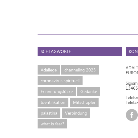
SCHLAGWORTE
KON
ADAL
Adaliege
channeling 2023
EURO
coronavirus spirituell
Sigis
13465 
Erinnerungslücke
Gedanke
Telef
Identifikation
Mitschöpfer
Telefax
palästina
Verbindung
what is fear?