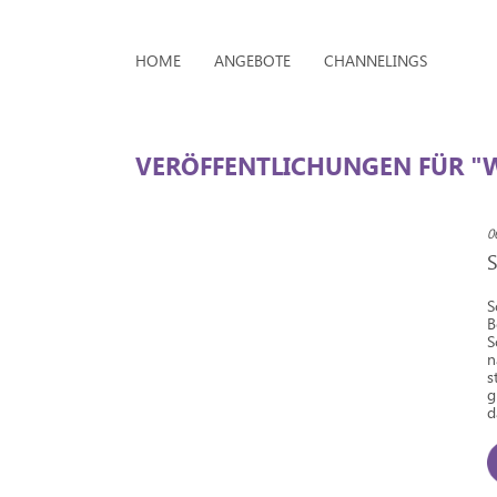
HOME
ANGEBOTE
CHANNELINGS
VERÖFFENTLICHUNGEN FÜR "W
0
S
B
S
n
s
g
d