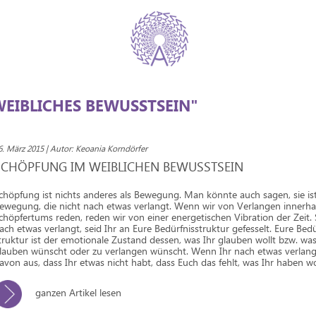
EIBLICHES BEWUSSTSEIN"
6. März 2015 | Autor: Keoania Korndörfer
SCHÖPFUNG IM WEIBLICHEN BEWUSSTSEIN
chöpfung ist nichts anderes als Bewegung. Man könnte auch sagen, sie is
ewegung, die nicht nach etwas verlangt. Wenn wir von Verlangen innerha
chöpfertums reden, reden wir von einer energetischen Vibration der Zeit. 
ach etwas verlangt, seid Ihr an Eure Bedürfnisstruktur gefesselt. Eure Bedü
truktur ist der emotionale Zustand dessen, was Ihr glauben wollt bzw. was
lauben wünscht oder zu verlangen wünscht. Wenn Ihr nach etwas verlangt
avon aus, dass Ihr etwas nicht habt, dass Euch das fehlt, was Ihr haben wo
ganzen Artikel lesen