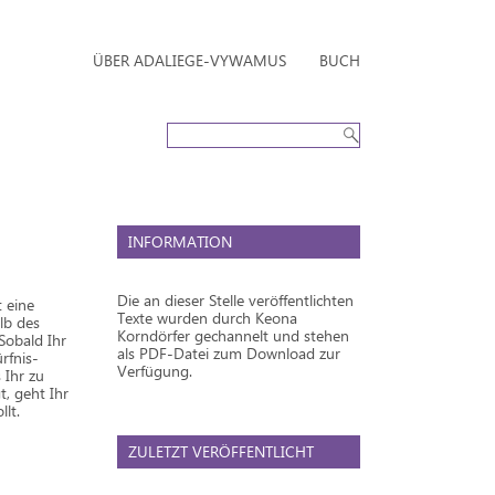
ÜBER ADALIEGE-VYWAMUS
BUCH
INFORMATION
Die an dieser Stelle veröffentlichten
t eine
Texte wurden durch Keona
lb des
Korndörfer gechannelt und stehen
Sobald Ihr
als PDF-Datei zum Download zur
rfnis-
Verfügung.
 Ihr zu
, geht Ihr
llt.
ZULETZT VERÖFFENTLICHT