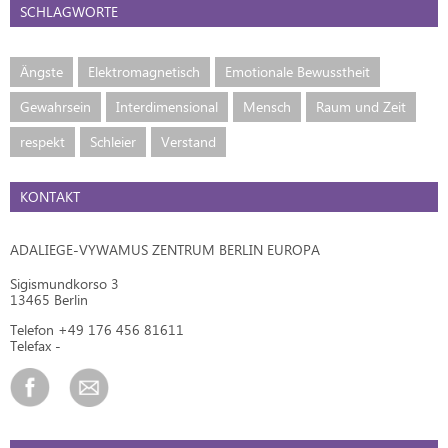
SCHLAGWORTE
Ängste
Elektromagnetisch
Emotionale Bewusstheit
Gewahrsein
Interdimensional
Mensch
Raum und Zeit
respekt
Schleier
Verstand
KONTAKT
ADALIEGE-VYWAMUS ZENTRUM BERLIN EUROPA
Sigismundkorso 3
13465 Berlin
Telefon +49 176 456 81611
Telefax -