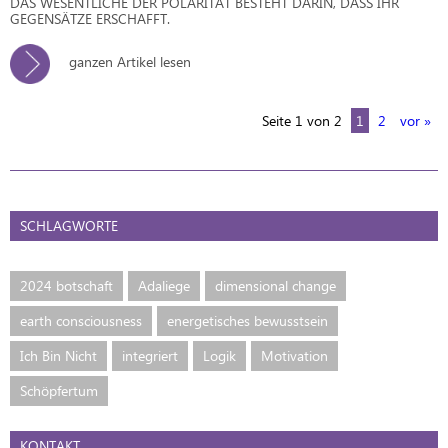
DAS WESENTLICHE DER POLARITÄT BESTEHT DARIN, DASS IHR
GEGENSÄTZE ERSCHAFFT.
ganzen Artikel lesen
Seite 1 von 2
1
2
vor »
SCHLAGWORTE
2024 botschaft
Adaliege
dimensional change
earth consciousness
energetisches bewusstsein
Ich Bin Nicht
integriert
Logik
Motivation
Schöpfertum
KONTAKT