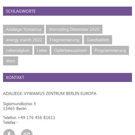
SCHLAGWORTE
Adaliege-Vywamus
channeling Dezember 2020
energy march 2022
Fragmentierung
Ganzheitlich
Lebendigkeit
Liebe
Opferbewusstsein
Programmierung
Wert
KONTAKT
ADALIEGE-VYWAMUS ZENTRUM BERLIN EUROPA
Sigismundkorso 3
13465 Berlin
Telefon +49 176 456 81611
Telefax -