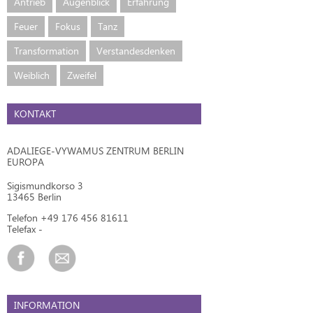
Antrieb
Augenblick
Erfahrung
Feuer
Fokus
Tanz
Transformation
Verstandesdenken
Weiblich
Zweifel
KONTAKT
ADALIEGE-VYWAMUS ZENTRUM BERLIN
EUROPA
Sigismundkorso 3
13465 Berlin
Telefon +49 176 456 81611
Telefax -
INFORMATION