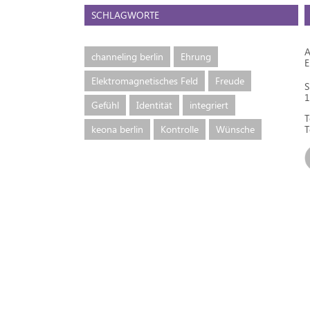
SCHLAGWORTE
A
channeling berlin
Ehrung
Elektromagnetisches Feld
Freude
S
1
Gefühl
Identität
integriert
T
keona berlin
Kontrolle
Wünsche
T