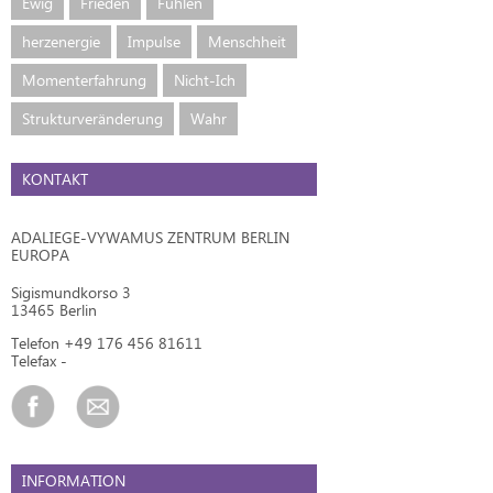
Ewig
Frieden
Fühlen
herzenergie
Impulse
Menschheit
Momenterfahrung
Nicht-Ich
Strukturveränderung
Wahr
KONTAKT
ADALIEGE-VYWAMUS ZENTRUM BERLIN
EUROPA
Sigismundkorso 3
13465 Berlin
Telefon +49 176 456 81611
Telefax -
INFORMATION