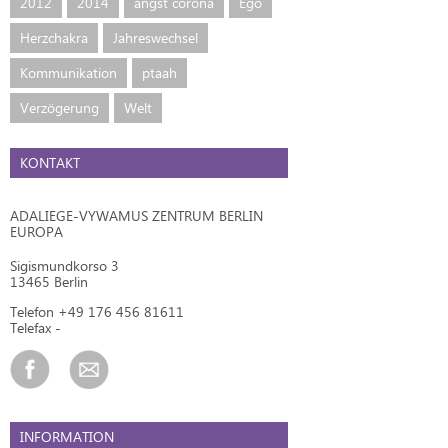
2012
2014
angst corona
Ego
Herzchakra
Jahreswechsel
Kommunikation
ptaah
Verzögerung
Welt
KONTAKT
ADALIEGE-VYWAMUS ZENTRUM BERLIN
EUROPA
Sigismundkorso 3
13465 Berlin
Telefon +49 176 456 81611
Telefax -
INFORMATION