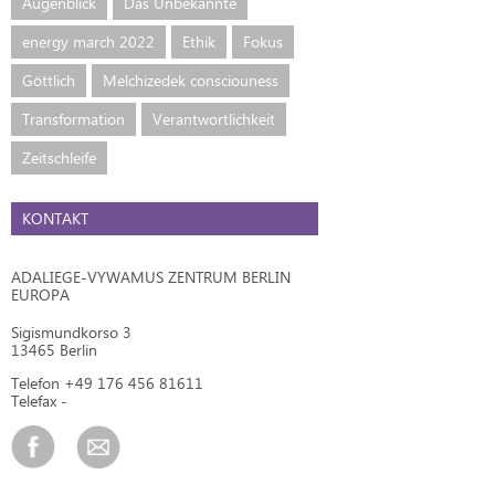
Augenblick
Das Unbekannte
energy march 2022
Ethik
Fokus
Göttlich
Melchizedek consciouness
Transformation
Verantwortlichkeit
Zeitschleife
KONTAKT
ADALIEGE-VYWAMUS ZENTRUM BERLIN
EUROPA
Sigismundkorso 3
13465 Berlin
Telefon +49 176 456 81611
Telefax -